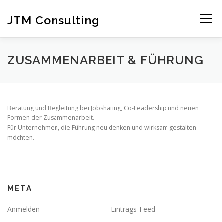
Zum
Inhalt
JTM Consulting
Menü
springen
ÜBER UNS
LEISTUNGEN
ZUSAMMENARBEIT & FÜHRUNG
IHRE ANSPRECHPARTNERIN
RECHTLICHES
Beratung und Begleitung bei Jobsharing, Co-Leadership und neuen
Formen der Zusammenarbeit.
Für Unternehmen, die Führung neu denken und wirksam gestalten
möchten.
META
Anmelden
Eintrags-Feed