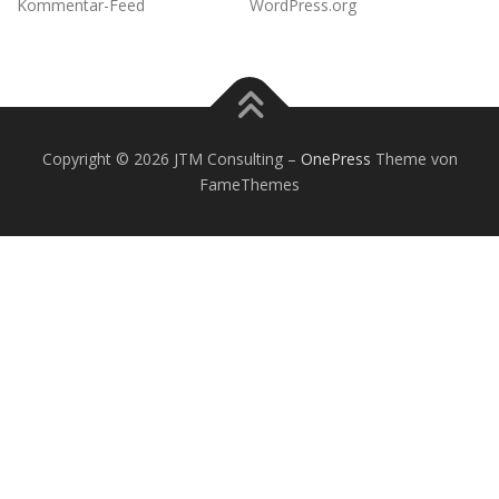
Kommentar-Feed
WordPress.org
Copyright © 2026 JTM Consulting
–
OnePress
Theme von
FameThemes